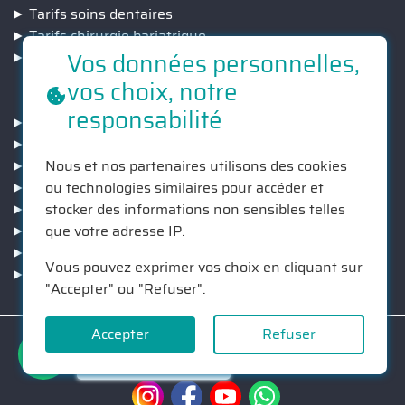
Tarifs soins dentaires
Tarifs chirurgie bariatrique
Vos données personnelles,
Tarifs correction de la vision
vos choix, notre
INFORMATIONS
responsabilité
Séjour
Cliniques
Chirurgiens
Nous et nos partenaires utilisons des cookies
Nos engagemnts
ou technologies similaires pour accéder et
Suivi post-opératoire
stocker des informations non sensibles telles
Devis GRATUIT
que votre adresse IP.
Qui sommes nous ?
Vous pouvez exprimer vos choix en cliquant sur
Contact
"Accepter" ou "Refuser".
© Callmed 2026
Accepter
Refuser
Vous avez besoin d'aide?
Mentions légales
Chattez avec nous