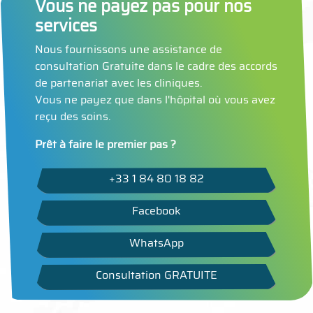
Vous ne payez pas pour nos
services
Nous fournissons une assistance de
consultation Gratuite dans le cadre des accords
de partenariat avec les cliniques.
Vous ne payez que dans l'hôpital où vous avez
reçu des soins.
Prêt à faire le premier pas ?
+33 1 84 80 18 82
Facebook
WhatsApp
Consultation GRATUITE