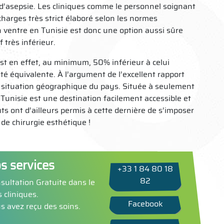
d’asepsie. Les cliniques comme le personnel soignant
 charges très strict élaboré selon les normes
 ventre en Tunisie est donc une option aussi sûre
 très inférieur.
est en effet, au minimum, 50% inférieur à celui
é équivalente. À l’argument de l’excellent rapport
ale situation géographique du pays. Située à seulement
a Tunisie est une destination facilement accessible et
ts ont d’ailleurs permis à cette dernière de s’imposer
de chirurgie esthétique !
s services
+33 1 84 80 18
82
sultation Gratuite dans le
 cliniques.
Facebook
s avez reçu des soins.