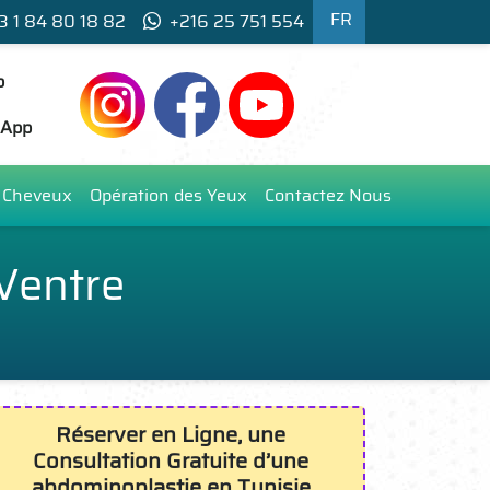
FR
3 1 84 80 18 82
+216 25 751 554
p
sApp
e Cheveux
Opération des Yeux
Contactez Nous
 Ventre
Réserver en Ligne, une
Consultation Gratuite d’une
abdominoplastie en Tunisie