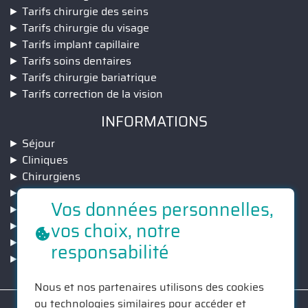
Tarifs chirurgie des seins
Tarifs chirurgie du visage
Tarifs implant capillaire
Tarifs soins dentaires
Tarifs chirurgie bariatrique
Tarifs correction de la vision
INFORMATIONS
Séjour
Cliniques
Chirurgiens
Nos engagemnts
Vos données personnelles,
Suivi post-opératoire
vos choix, notre
Devis GRATUIT
Qui sommes nous ?
responsabilité
Contact
Nous et nos partenaires utilisons des cookies
ou technologies similaires pour accéder et
© Callmed 2026