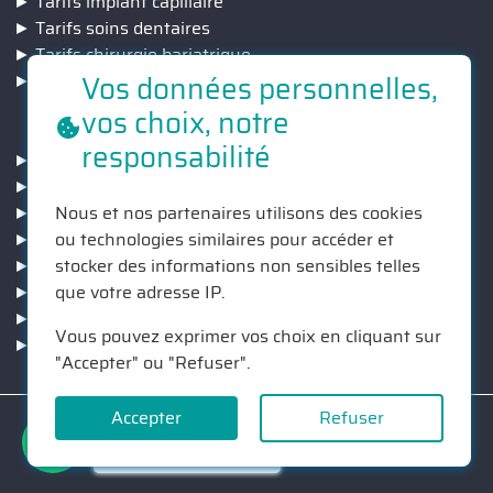
Tarifs implant capillaire
Tarifs soins dentaires
Tarifs chirurgie bariatrique
Vos données personnelles,
Tarifs correction de la vision
vos choix, notre
INFORMATIONS
responsabilité
Séjour
Cliniques
Chirurgiens
Nous et nos partenaires utilisons des cookies
Nos engagemnts
ou technologies similaires pour accéder et
Suivi post-opératoire
stocker des informations non sensibles telles
Devis GRATUIT
que votre adresse IP.
Qui sommes nous ?
Vous pouvez exprimer vos choix en cliquant sur
Contact
"Accepter" ou "Refuser".
© Callmed 2026
Accepter
Refuser
Vous avez besoin d'aide?
Mentions légales
Chattez avec nous